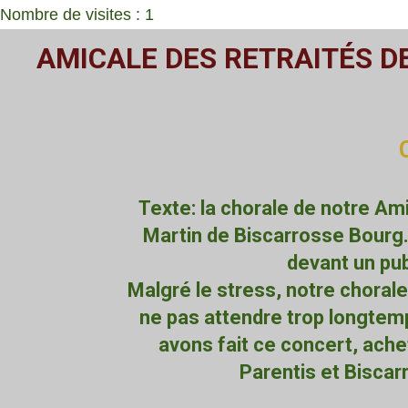
Nombre de visites : 1
Passer
AMICALE DES RETRAITÉS D
au
contenu
principal
Texte: la chorale de notre Am
Martin de Biscarrosse Bourg. 
devant un pu
Malgré le stress, notre choral
ne pas attendre trop longtemp
avons fait ce concert, ache
Parentis et Biscar