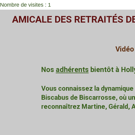
Nombre de visites : 1
Passer
AMICALE DES RETRAITÉS D
au
contenu
principal
Vidéo
Nos
adhérents
bientôt à Hol
Vous connaissez la dynamique d
Biscabus de Biscarrosse, où une
reconnaîtrez Martine, Gérald, A