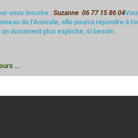
ur vous inscrire :
Suzanne 06 77 15 86 04
Vou
 niveau de l’Amicale, elle pourra répondre à t
 un document plus explicite, si besoin.
urs ...