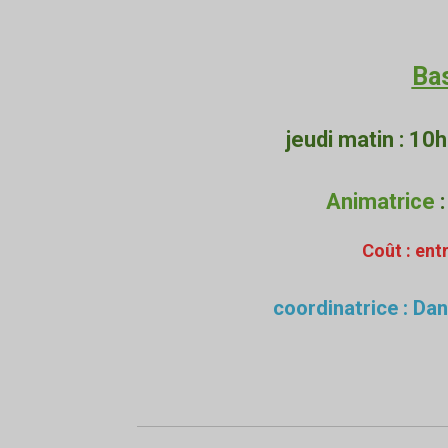
Ba
jeudi matin
:
10h
Animatrice
Coût : ent
coordinatrice : D